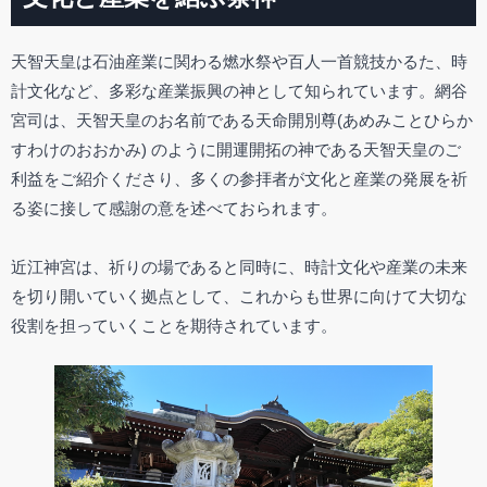
天智天皇は石油産業に関わる燃水祭や百人一首競技かるた、時
計文化など、多彩な産業振興の神として知られています。網谷
宮司は、天智天皇のお名前である天命開別尊(あめみことひらか
すわけのおおかみ) のように開運開拓の神である天智天皇のご
利益をご紹介くださり、多くの参拝者が文化と産業の発展を祈
る姿に接して感謝の意を述べておられます。
近江神宮は、祈りの場であると同時に、時計文化や産業の未来
を切り開いていく拠点として、これからも世界に向けて大切な
役割を担っていくことを期待されています。