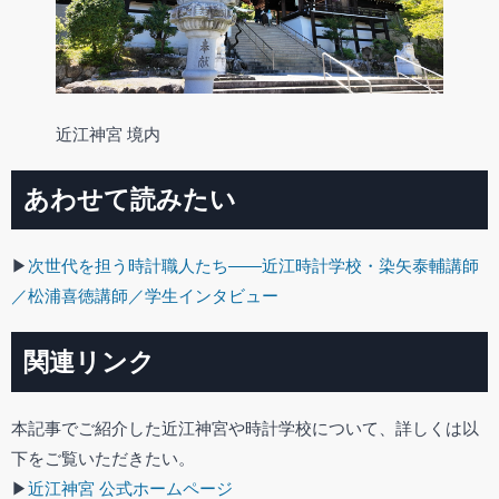
近江神宮 境内
あわせて読みたい
▶
次世代を担う時計職人たち――近江時計学校・染矢泰輔講師
／松浦喜徳講師／学生インタビュー
関連リンク
本記事でご紹介した近江神宮や時計学校について、詳しくは以
下をご覧いただきたい。
▶
近江神宮 公式ホームページ