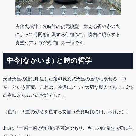
古代火時計：火時計の復元模型。燃える香や糸の火
によって時間を計測する仕組みで、境内に現存する
貴重なアナログ式時計の一種です。
中今(なかいま) と時の哲学
天智天皇の後に即位した第41代文武天皇の宣命に現れる「中
今」という言葉。これは、神道にとって大切な概念であり、2つ
の意味があるとのお話でした。
〔宣命：天皇の勅命を宣する文書（奈良時代に用いられた）〕
1つは「一瞬一瞬の時間は不可逆であり、今この瞬間を大切に生