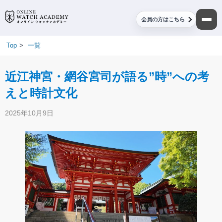
会員の方はこちら
Top
>
一覧
近江神宮・網谷宮司が語る”時”への考
えと時計文化
2025年10月9日