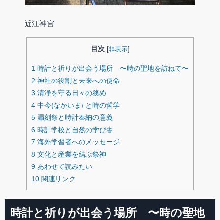
近江神宮
目次
[
非表示
]
1
時計と祈りが出会う場所 〜時の聖地を訪ねて〜
2
神社の役割と未来への使命
3
清浄を守る日々の務め
4
中今(なかいま) と時の哲学
5
漏刻祭と時計奉納の意義
6
時計学校と自然の学び舎
7
海外学習者へのメッセージ
8
文化と産業を結ぶ祭神
9
あわせて読みたい
10
関連リンク
時計と祈りが出会う場所 〜時の聖地