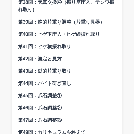
第38回：
天真交換④（振り座圧入、テンワ振
れ取り）
第39回：
静的片重り調整（片重り見器）
第40回：
ヒゲ玉圧入・ヒゲ縦振れ取り
第41回：
ヒゲ横振れ取り
第42回：
測定と見方
第43回：
動的片重り取り
第44回：
バイト研ぎ直し
第45回：
爪石調整①
第46回：
爪石調整②
第47回：
爪石調整③
第48回：
カリキュラムを終えて